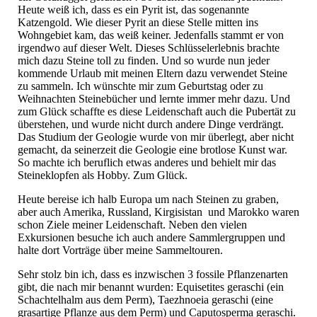
Heute weiß ich, dass es ein Pyrit ist, das sogenannte
Katzengold. Wie dieser Pyrit an diese Stelle mitten ins
Wohngebiet kam, das weiß keiner. Jedenfalls stammt er von
irgendwo auf dieser Welt. Dieses Schlüsselerlebnis brachte
mich dazu Steine toll zu finden. Und so wurde nun jeder
kommende Urlaub mit meinen Eltern dazu verwendet Steine
zu sammeln. Ich wünschte mir zum Geburtstag oder zu
Weihnachten Steinebücher und lernte immer mehr dazu. Und
zum Glück schaffte es diese Leidenschaft auch die Pubertät zu
überstehen, und wurde nicht durch andere Dinge verdrängt.
Das Studium der Geologie wurde von mir überlegt, aber nicht
gemacht, da seinerzeit die Geologie eine brotlose Kunst war.
So machte ich beruflich etwas anderes und behielt mir das
Steineklopfen als Hobby. Zum Glück.
Heute bereise ich halb Europa um nach Steinen zu graben,
aber auch Amerika, Russland, Kirgisistan und Marokko waren
schon Ziele meiner Leidenschaft. Neben den vielen
Exkursionen besuche ich auch andere Sammlergruppen und
halte dort Vorträge über meine Sammeltouren.
Sehr stolz bin ich, dass es inzwischen 3 fossile Pflanzenarten
gibt, die nach mir benannt wurden: Equisetites geraschi (ein
Schachtelhalm aus dem Perm), Taezhnoeia geraschi (eine
grasartige Pflanze aus dem Perm) und Caputosperma geraschi.